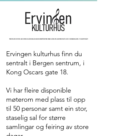
TRENG DU EIN PLASS Å ØVA ELLER HALDA KURS/MØTER?ME HAR LEDIG PLASS FOR FAST LEIE I KVARDAGANE. TA KONTAKT!
TRENG DU EIN PLASS Å ØVA ELLER HALDA KURS/MØTER?ME HAR LEDIG PLASS FOR FAST LEIE I KVARDAGANE. TA KONTAKT!
Ervingen kulturhus finn du
sentralt i Bergen sentrum, i
Kong Oscars gate 18.
Vi har fleire disponible
møterom med plass til opp
til 50 personar samt ein stor,
staselig sal for større
samlingar og feiring av store
dagar.