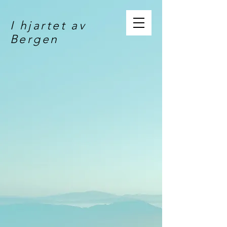
I hjartet av
Bergen